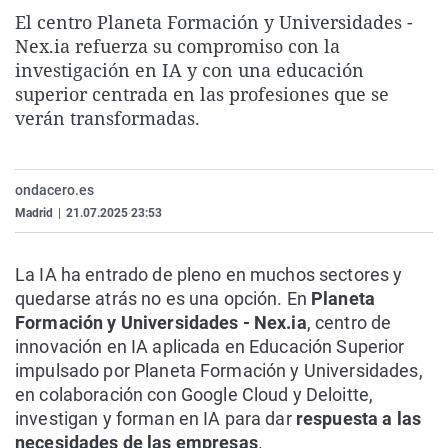
La rosa de los vientos
Caso
Extremadura
Virales
El centro Planeta Formación y Universidades -
Nex.ia refuerza su compromiso con la
Gente viajera
Retornados
Galicia
Televisión
investigación en IA y con una educación
Como el perro y el gat
Equipo de investigaci
La Rioja
Elecciones
superior centrada en las profesiones que se
verán transformadas.
Operación Viuda Negr
Navarra
País Vasco
ondacero.es
Madrid
|
21.07.2025 23:53
La IA ha entrado de pleno en muchos sectores y
quedarse atrás no es una opción. En
Planeta
Formación y Universidades - Nex.ia
, centro de
innovación en IA aplicada en Educación Superior
impulsado por Planeta Formación y Universidades,
en colaboración con Google Cloud y Deloitte,
investigan y forman en IA para dar
respuesta a las
necesidades de las empresas
.