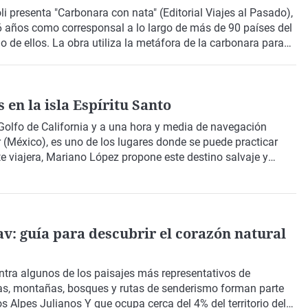
li
presenta
"Carbonara con nata"
(Editorial Viajes al Pasado),
16 años como corresponsal a lo largo de más de 90 países del
de ellos. La obra utiliza la metáfora de la carbonara para
iradas, la empatía y
la importancia de viajar como
realidades
. Un libro que nos provoca con interrogantes y se
tezas que tenemos sobre el mundo
.
en la isla Espíritu Santo
Golfo de California
y a una hora y media de navegación
r (México)
, es uno de los lugares donde se puede practicar
e viajera,
Mariano López
propone este destino salvaje y
vidad, así como la posibilidad de completar la experiencia
determinadas épocas del año.
v: guía para descubrir el corazón natural
tra algunos de los paisajes más representativos de
tas, montañas, bosques y rutas de senderismo forman parte
los
Alpes Julianos
Y que ocupa cerca del 4% del territorio del