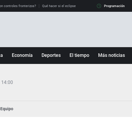
on controles fronterizos?
Qué hacer si el eclipse me pilla conduciendo
Programación
Qué tiempo 
ña
Economía
Deportes
El tiempo
Más noticias
Fútbol
Sociedad
Baloncesto
Mundo
 14:00
Tenis
Salud
Motor
Cultura
Ciencia y Tecnología
Equipo
adrid
Gastronomía
nciana
Medio ambiente