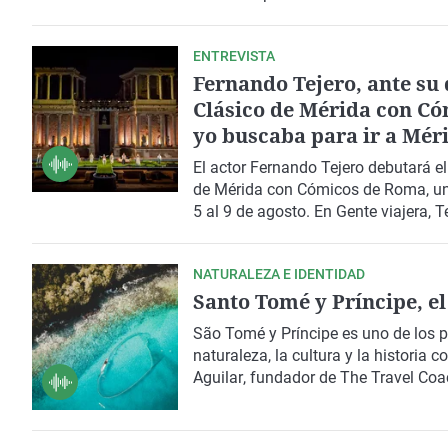
país. Lo recorremos con
Enrique Do
ENTREVISTA
Fernando Tejero, ante su 
Clásico de Mérida con Có
yo buscaba para ir a Mér
El actor
Fernando Tejero
debutará el
de Mérida
con
Cómicos de Roma
, u
5 al 9 de agosto. En Gente viajera, T
actualidad de una edición que alcan
programación que combina teatro, 
NATURALEZA E IDENTIDAD
Santo Tomé y Príncipe, e
São Tomé y Príncipe
es uno de los 
naturaleza, la cultura y la historia
Aguilar
, fundador de
The Travel Coa
archipiélago a través de
experiencia
en una invitación a viajar de forma