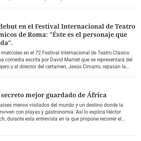
mínguez Uceta
.
debut en el Festival Internacional de Teatro
micos de Roma: "Éste es el personaje que
ida".
 miércoles en el
72 Festival Internacional de Teatro Clásico
na comedia escrita por
David Mamet
que se representará del
ejero y el director del certamen,
Jesús Cimarro
, repasan la
za su ecuador con cifras récord de asistencia y una
danza y musicales.
l secreto mejor guardado de África
países menos visitados del mundo y un destino donde la
 conviven con playas y gastronomía. Así lo explica
Héctor
ch
, durante esta entrevista en la que propone recorrer el
s
que permitan conocer su
identidad
, más allá de sus playas,
 más pausada y consciente.