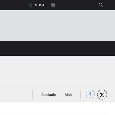
hará el día del eclipse y dónde habrá nubes
Mi Radio
Cerco al Gobierno para que dé explicacion
Contacto
Más