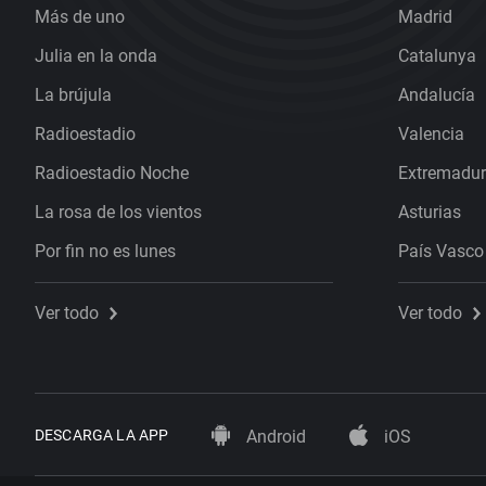
Más de uno
Madrid
Julia en la onda
Catalunya
La brújula
Andalucía
Radioestadio
Valencia
Radioestadio Noche
Extremadu
La rosa de los vientos
Asturias
Por fin no es lunes
País Vasco
Ver todo
Ver todo
DESCARGA LA APP
Android
iOS