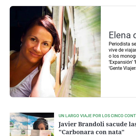
La rosa de los vientos
Caso
Extremadura
Gente viajera
Retornados
Galicia
Como el perro y el
Equipo de investigación
La Rioja
gato
Elena 
Operación Viuda
Navarra
Negra
Periodista s
País Vasco
vive de viaja
o los monogr
‘Expansión’ 
‘Gente Viajer
UN LARGO VIAJE POR LOS CINCO CON
Javier Brandoli sacude la
"Carbonara con nata"