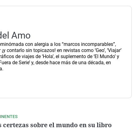
Virales
Televisión
Elecciones
del Amo
eminómada con alergia a los “marcos incomparables”,
r ¡y contarlo sin topicazos! en revistas como ‘Geo’, ‘Viajar’
áficos de viajes de ‘Hola’, el suplemento de ‘El Mundo’ y
‘Fuera de Serie’ y, desde hace más de una década, en
a.
TINENTES
s certezas sobre el mundo en su libro