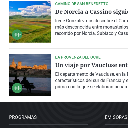
CAMINO DE SAN BENEDETTO
De Norcia a Cassino sigu
Irene González
nos descubre el
Cami
más desconocida entre monasterios,
recorrido por Norcia, Subiaco y Cas
LA PROVENZA DEL OCRE
Un viaje por Vaucluse ent
El departamento de
Vaucluse
, en la
característicos del sur de
Francia
y e
prima con la que se elaboran acuarel
Un recorrido lleno de pintura, arte y
PROGRAMAS
EMISORAS