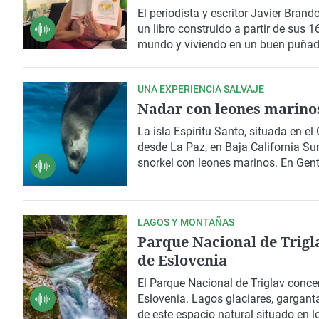
El periodista y escritor
Javier Brando
un libro construido a partir de sus 
mundo y viviendo en un buen puñado 
reflexionar sobre la diversidad de m
herramienta para comprender otras 
UNA EXPERIENCIA SALVAJE
propone
hacernos dudar de las cer
Nadar con leones marinos 
La isla Espíritu Santo, situada en el
desde La Paz, en
Baja California Su
snorkel con leones marinos
. En Gent
explica cómo se desarrolla esta acti
nadando junto al
tiburón ballena
en 
LAGOS Y MONTAÑAS
Parque Nacional de Trigla
de Eslovenia
El
Parque Nacional de Triglav
concen
Eslovenia
. Lagos glaciares, gargan
de este espacio natural situado en 