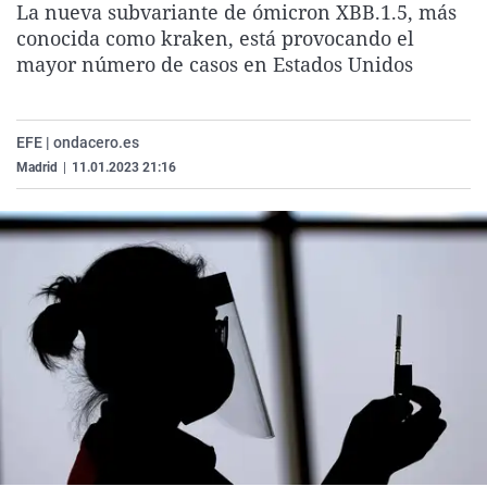
La nueva subvariante de ómicron XBB.1.5, más
La rosa de los vientos
Caso
Extremadura
Virales
conocida como kraken, está provocando el
Gente viajera
Retornados
Galicia
Televisión
mayor número de casos en Estados Unidos
Como el perro y el gat
Equipo de investigaci
La Rioja
Elecciones
Operación Viuda Negr
Navarra
EFE | ondacero.es
Madrid
|
11.01.2023 21:16
País Vasco