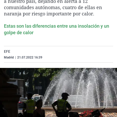
a nuestro país, dejando en alerta a 12
La rosa de los vientos
Caso
Extremadura
Virales
comunidades autónomas, cuatro de ellas en
naranja por riesgo importante por calor.
Gente viajera
Retornados
Galicia
Televisión
Como el perro y el gat
Equipo de investigaci
La Rioja
Elecciones
Estas son las diferencias entre una insolación y un
Operación Viuda Negr
Navarra
golpe de calor
País Vasco
EFE
Madrid
|
21.07.2022 16:39