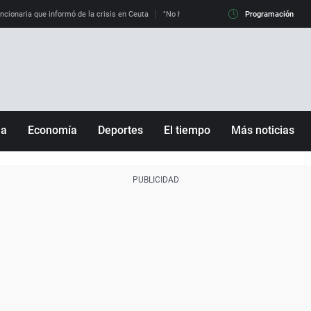
uncionaria que informó de la crisis en Ceuta
"No hay mafias, que no nos engañen": exper
Programación
ña
Economía
Deportes
El tiempo
Más noticias
Fútbol
Sociedad
Baloncesto
Mundo
Tenis
Salud
Motor
Cultura
Ciencia y Tecnología
adrid
Gastronomía
nciana
Medio ambiente