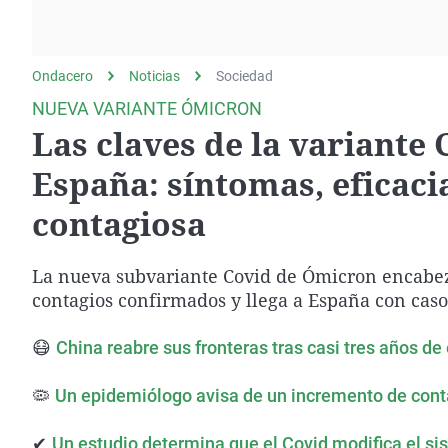
La rosa de los vientos
Caso
Extremadura
Gente viajera
Retornados
Galicia
Ondacero
Noticias
Como el perro y el
Sociedad
Equipo de investigación
La Rioja
gato
NUEVA VARIANTE ÓMICRON
Operación Viuda
Navarra
Las claves de la variante 
Negra
País Vasco
España: síntomas, eficaci
contagiosa
La nueva subvariante Covid de Ómicron encabez
contagios confirmados y llega a España con cas
😷
China reabre sus fronteras tras casi tres años de e
🦠
Un epidemiólogo avisa de un incremento de conta
✔
Un estudio determina que el Covid modifica el si