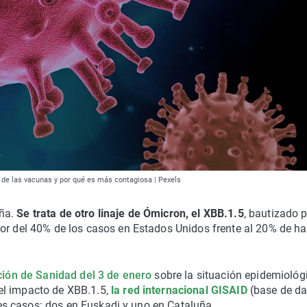
a de las vacunas y por qué es más contagiosa | Pexels
aña.
Se trata de otro linaje de Ómicron, el XBB.1.5
, bautizado p
dor del 40% de los casos en Estados Unidos frente al 20% de h
ción de Sanidad del 3 de enero
sobre la situación epidemiológ
el impacto de XBB.1.5,
la red internacional GISAID
(base de da
tres casos: dos en Euskadi y uno en Cataluña.