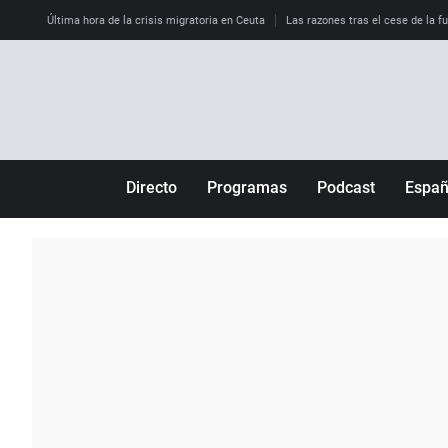
Última hora de la crisis migratoria en Ceuta
Las razones tras el cese de la f
Directo
Programas
Podcast
Espa
Más de uno
Los Perseguidos
Andalucía
Por fin
Malas decisiones
Aragón
Julia en la onda
Expedientes del más allá
Baleares
La brújula
El viaje del Guernica
Cantabria
Radioestadio
Invisibles
Cataluña
Radioestadio noche
Prohibido morirse
Comunidad de M
El colegio invisible
Esto no ha pasado
Comunitat Vale