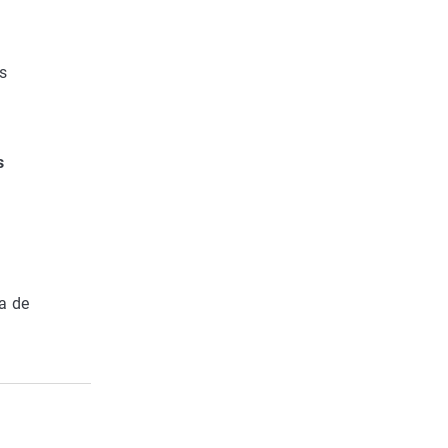
s
s
a de