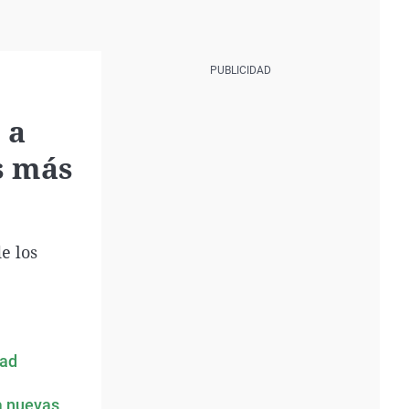
 a
s más
e los
dad
a nuevas