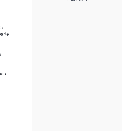
De
parte
a
mas