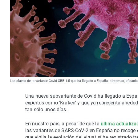
Las claves de la variante Covid XBB.1.5 que ha llegado a España: síntomas, eficaci
Una nueva subvariante de Covid ha llegado a Esp
expertos como 'Kraken' y que ya representa alrede
tan sólo unos días.
En nuestro país, a pesar de que la
última actualiza
las variantes de SARS-CoV-2 en España no recoge 
que vigila la evolución del virus) sí ha registrado 