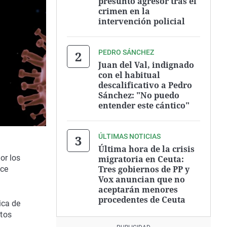
presunto agresor tras el
crimen en la
intervención policial
PEDRO SÁNCHEZ
Juan del Val, indignado
con el habitual
descalificativo a Pedro
Sánchez: "No puedo
entender este cántico"
ÚLTIMAS NOTICIAS
Última hora de la crisis
or los
migratoria en Ceuta:
Tres gobiernos de PP y
ace
Vox anuncian que no
aceptarán menores
procedentes de Ceuta
ica de
tos