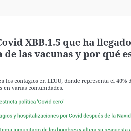
Virales
Televisión
Elecciones
Covid XBB.1.5 que ha llegado
a de las vacunas y por qué e
a los contagios en EEUU, donde representa el 40% d
os en varias comunidades.
stricta política 'Covid cero'
gios y hospitalizaciones por Covid después de la Navi
stema inmunitario de los hombres y altera su respuesta 