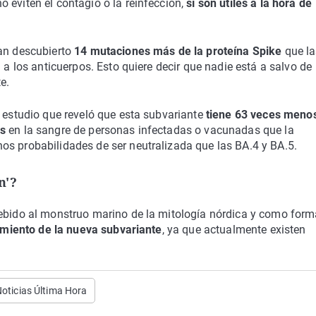
 eviten el contagio o la reinfección,
sí son útiles a la hora de
han descubierto
14 mutaciones más de la proteína Spike
que la
 a los anticuerpos. Esto quiere decir que nadie está a salvo de
e.
n estudio que reveló que esta subvariante
tiene 63 veces meno
os
en la sangre de personas infectadas o vacunadas que la
os probabilidades de ser neutralizada que las BA.4 y BA.5.
n'?
debido al monstruo marino de la mitología nórdica y como form
uimiento de la nueva subvariante
, ya que actualmente existen
oticias Última Hora