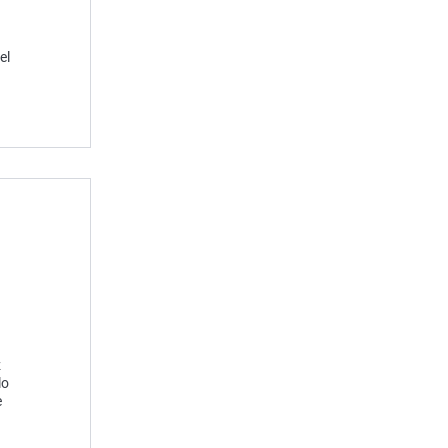
el
z
lo
e