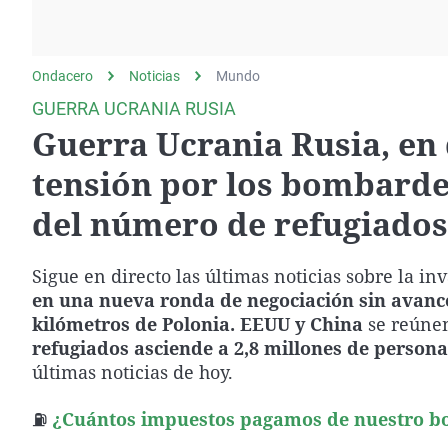
La rosa de los vientos
Caso
Extremadura
Gente viajera
Retornados
Galicia
Ondacero
Noticias
Como el perro y el
Mundo
Equipo de investigación
La Rioja
gato
GUERRA UCRANIA RUSIA
Operación Viuda
Navarra
Guerra Ucrania Rusia, en 
Negra
País Vasco
tensión por los bombarde
del número de refugiados 
Sigue en directo las últimas noticias sobre la i
en una nueva ronda de negociación sin avance
kilómetros de Polonia.
EEUU y China
se reúne
refugiados asciende a 2,8 millones de persona
últimas noticias de hoy.
⛽
¿Cuántos impuestos pagamos de nuestro bol