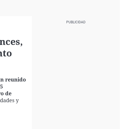
nces,
nto
an reunido
25
o de
udades y