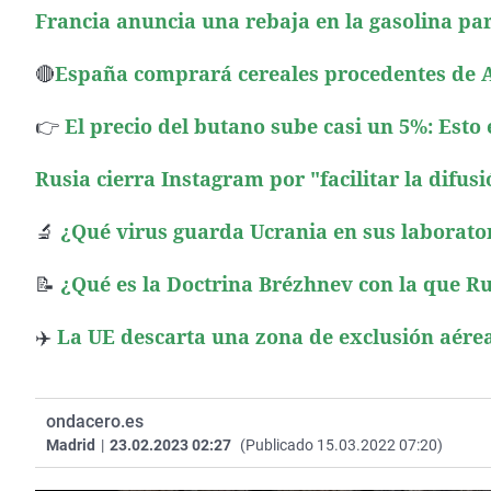
Francia anuncia una rebaja en la gasolina par
🔴
España comprará cereales procedentes de Ar
👉
El precio del butano sube casi un 5%: Esto
Rusia cierra Instagram por "facilitar la difus
🔬
¿Qué virus guarda Ucrania en sus laborato
📝
¿Qué es la Doctrina Brézhnev con la que R
✈️
La UE descarta una zona de exclusión aére
ondacero.es
Madrid
|
23.02.2023 02:27
(Publicado 15.03.2022 07:20)