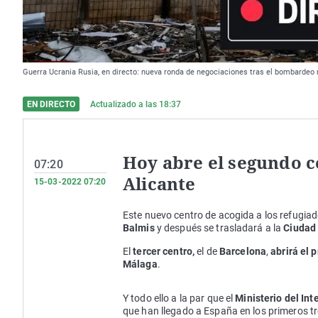
Guerra Ucrania Rusia, en directo: nueva ronda de negociaciones tras el bombardeo r
EN DIRECTO
Actualizado a las
18:37
Hoy abre el segundo c
07:20
Alicante
15-03-2022 07:20
Este nuevo centro de acogida a los refugia
Balmis
y después se trasladará a la
Ciudad 
El
tercer centro,
el de
Barcelona
,
abrirá el 
Málaga
.
Y todo ello a la par que el
Ministerio del Int
que han llegado a España en los primeros t