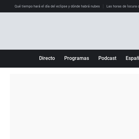
Qué tiempo hará el día del eclipse y dónde habrá nubes
Las horas de locura qu
Directo
Programas
Podcast
Espa
Más de uno
Los Perseguidos
Andalucía
Por fin
Malas decisiones
Aragón
Julia en la onda
Expedientes del más allá
Baleares
La brújula
El viaje del Guernica
Cantabria
Radioestadio
Invisibles
Cataluña
Radioestadio noche
Prohibido morirse
Comunidad de M
El colegio invisible
Esto no ha pasado
Comunitat Vale