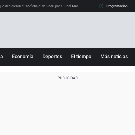
e decidieron el 'no fichaje' de Rodri por el Real Madrid y su 'sí' al Barça
Programación
La llamada de
ña
Economía
Deportes
El tiempo
Más noticias
Fútbol
Sociedad
Baloncesto
Mundo
Tenis
Salud
Motor
Cultura
Ciencia y Tecnología
adrid
Gastronomía
nciana
Medio ambiente