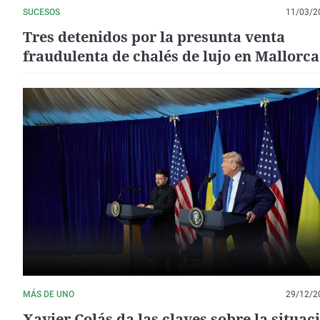
SUCESOS
11/03/2
Tres detenidos por la presunta venta
fraudulenta de chalés de lujo en Mallorca
vinculados a un empresario ruso
MÁS DE UNO
29/12/2
Xavier Colás da las claves sobre la situac