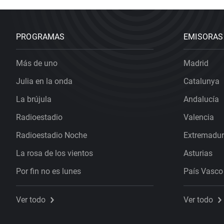
PROGRAMAS
EMISORAS
Más de uno
Madrid
Julia en la onda
Catalunya
La brújula
Andalucía
Radioestadio
Valencia
Radioestadio Noche
Extremadu
La rosa de los vientos
Asturias
Por fin no es lunes
País Vasco
Ver todo
Ver todo