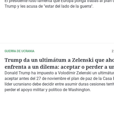
El presidente ruso lamenta que Europa ponga trabas al plan 
Trump y les acusa de "estar del lado de la guerra".
GUERRA DE UCRANIA
2
Trump da un ultimátum a Zelenski que aho
enfrenta a un dilema: aceptar o perder a u
clave
Donald Trump ha impuesto a Volodímir Zelenski un ultimát
aceptar antes del 27 de noviembre el plan de paz de la Casa 
líder ucraniano debe decidir entre asumir duras cesiones terri
perder el apoyo militar y político de Washington.