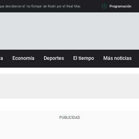
e decidieron el 'no fichaje' de Rodri por el Real Madrid y su 'sí' al Barça
Programación
La llamada de
ña
Economía
Deportes
El tiempo
Más noticias
Fútbol
Sociedad
Baloncesto
Mundo
Tenis
Salud
Motor
Cultura
Ciencia y Tecnología
adrid
Gastronomía
nciana
Medio ambiente