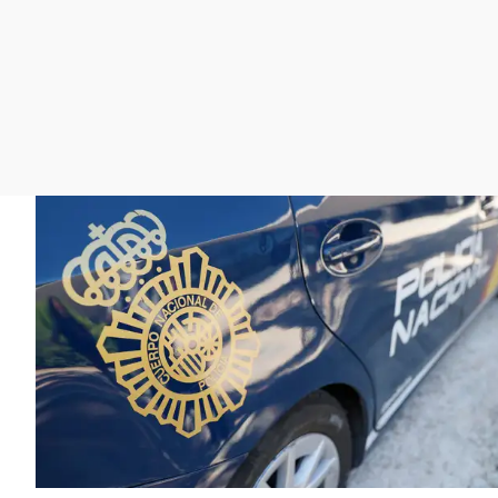
La rosa de los vientos
Caso
Extremadura
Gente viajera
Retornados
Galicia
Como el perro y el
Equipo de investigación
La Rioja
gato
Operación Viuda
Navarra
Negra
País Vasco