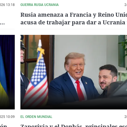
026 13:18
GUERRA RUSIA UCRANIA
2
Rusia amenaza a Francia y Reino Unid
acusa de trabajar para dar a Ucrania
"bomba nuclear"
025 10:09
EL ORDEN MUNDIAL
2
ión
Zaporiyia y el Donbás, principales es