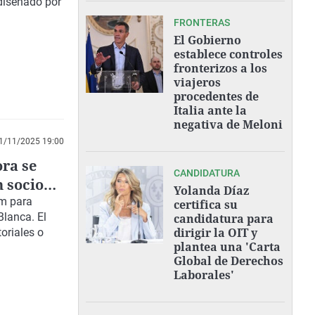
diseñado por
FRONTERAS
El Gobierno
establece controles
fronterizos a los
viajeros
procedentes de
Italia ante la
negativa de Meloni
1/11/2025 19:00
ra se
CANDIDATURA
n socio
Yolanda Díaz
um para
certifica su
Blanca. El
candidatura para
dirigir la OIT y
toriales o
plantea una 'Carta
Global de Derechos
Laborales'