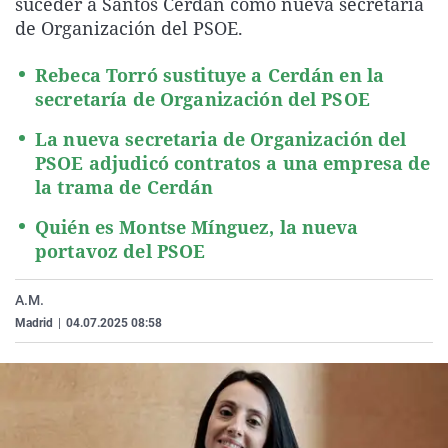
suceder a Santos Cerdán como nueva secretaria
La rosa de los vientos
Caso
Extremadura
Virales
de Organización del PSOE.
Gente viajera
Retornados
Galicia
Televisión
Rebeca Torró sustituye a Cerdán en la
Como el perro y el gat
Equipo de investigaci
La Rioja
Elecciones
secretaría de Organización del PSOE
Operación Viuda Negr
Navarra
La nueva secretaria de Organización del
País Vasco
PSOE adjudicó contratos a una empresa de
la trama de Cerdán
Quién es Montse Mínguez, la nueva
portavoz del PSOE
A.M.
Madrid
|
04.07.2025 08:58