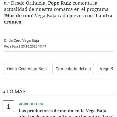
👉 Desde Orihuela,
Pepe Ruiz
comenta la
La rosa de los vientos
Caso
Extremadura
Virales
actualidad de nuestra comarca en el programa
Gente viajera
Retornados
Galicia
Televisión
'
Más de uno'
Vega Baja cada jueves con '
La otra
crónica
'.
Como el perro y el gat
Equipo de investigaci
La Rioja
Elecciones
Operación Viuda Negr
Navarra
Onda Cero Vega Baja
País Vasco
Vega Baja
|
23.10.2025 13:47
Onda Cero Vega Baja
Comentario del día
Vega Baj
LO MÁS
AGRICULTURA
Los productores de melón en la Vega Baja
alertan de que su cultivo "no levanta cabeza"