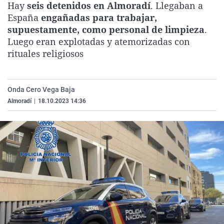
Hay
seis detenidos en Almoradí
. Llegaban a
La rosa de los vientos
Caso
Extremadura
Virales
España
engañadas para trabajar,
Gente viajera
Retornados
Galicia
Televisión
supuestamente, como personal de limpieza
.
Luego eran explotadas y atemorizadas con
Como el perro y el gat
Equipo de investigaci
La Rioja
Elecciones
rituales religiosos
Operación Viuda Negr
Navarra
País Vasco
Onda Cero Vega Baja
Almoradí
|
18.10.2023 14:36