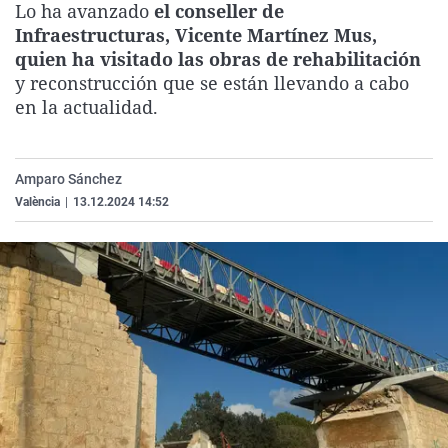
Lo ha avanzado
el conseller de
La rosa de los vientos
Caso
Extremadura
Virales
Infraestructuras, Vicente Martínez Mus,
Gente viajera
Retornados
Galicia
Televisión
quien ha visitado las obras de rehabilitación
y reconstrucción que se están llevando a cabo
Como el perro y el gat
Equipo de investigaci
La Rioja
Elecciones
en la actualidad.
Operación Viuda Negr
Navarra
País Vasco
Amparo Sánchez
València
|
13.12.2024 14:52