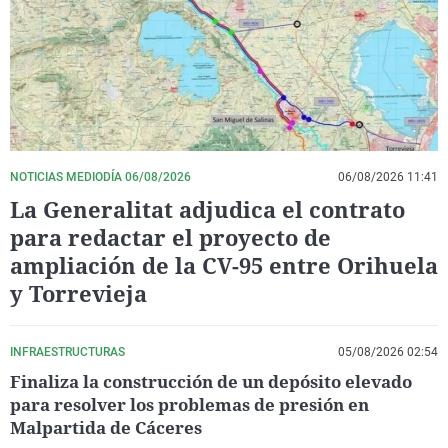
La rosa de los vientos
Caso
Extremadura
Virales
Gente viajera
Retornados
Galicia
Televisión
Como el perro y el gat
Equipo de investigaci
La Rioja
Elecciones
Operación Viuda Negr
Navarra
País Vasco
NOTICIAS MEDIODÍA 06/08/2026
06/08/2026 11:41
La Generalitat adjudica el contrato
para redactar el proyecto de
ampliación de la CV-95 entre Orihuela
y Torrevieja
INFRAESTRUCTURAS
05/08/2026 02:54
Finaliza la construcción de un depósito elevado
para resolver los problemas de presión en
Malpartida de Cáceres