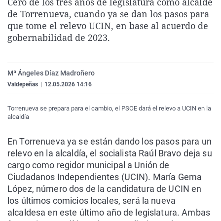
Cero de los tres años de legislatura como alcalde
La rosa de los vientos
Caso
Extremadura
Virales
de Torrenueva, cuando ya se dan los pasos para
que tome el relevo UCIN, en base al acuerdo de
Gente viajera
Retornados
Galicia
Televisión
gobernabilidad de 2023.
Como el perro y el gat
Equipo de investigaci
La Rioja
Elecciones
Operación Viuda Negr
Navarra
Mª Ángeles Díaz Madroñero
País Vasco
Valdepeñas
|
12.05.2026 14:16
Torrenueva se prepara para el cambio, el PSOE dará el relevo a UCIN en la
alcaldía
En Torrenueva ya se están dando los pasos para un
relevo en la alcaldía, el socialista Raúl Bravo deja su
cargo como regidor municipal a Unión de
Ciudadanos Independientes (UCIN). María Gema
López, número dos de la candidatura de UCIN en
los últimos comicios locales, será la nueva
alcaldesa en este último año de legislatura. Ambas