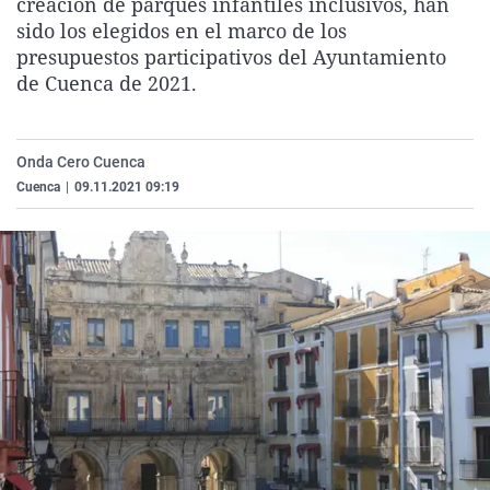
creación de parques infantiles inclusivos, han
La rosa de los vientos
Caso
Extremadura
Virales
sido los elegidos en el marco de los
presupuestos participativos del Ayuntamiento
Gente viajera
Retornados
Galicia
Televisión
de Cuenca de 2021.
Como el perro y el gat
Equipo de investigaci
La Rioja
Elecciones
Operación Viuda Negr
Navarra
Onda Cero Cuenca
País Vasco
Cuenca
|
09.11.2021 09:19