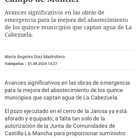
La rosa de los vientos
Caso
Extremadura
Virales
Avances significativos en las obras de
Gente viajera
Retornados
Galicia
Televisión
emergencia para la mejora del abastecimiento
de los quince municipios que captan agua de La
Como el perro y el gat
Equipo de investigaci
La Rioja
Elecciones
Cabezuela.
Operación Viuda Negr
Navarra
País Vasco
María Ángeles Díaz Madroñero
Valdepeñas
|
01.08.2024 14:27
Avances significativos en las obras de emergencia
para la mejora del abastecimiento de los quince
municipios que captan agua de La Cabezuela.
El pozo ejecutado en el cerro de la Jarosa ya está
aforado y equipado, a falta tan solo de la
autorización de la Junta de Comunidades de
Castilla-La Mancha para proporcionar suministro