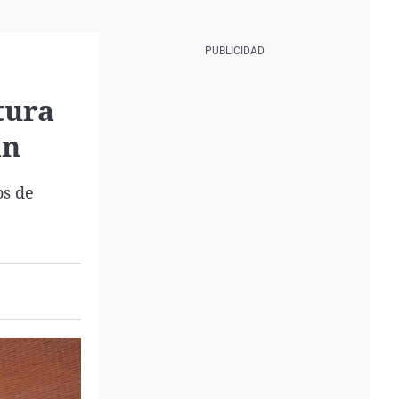
tura
an
os de