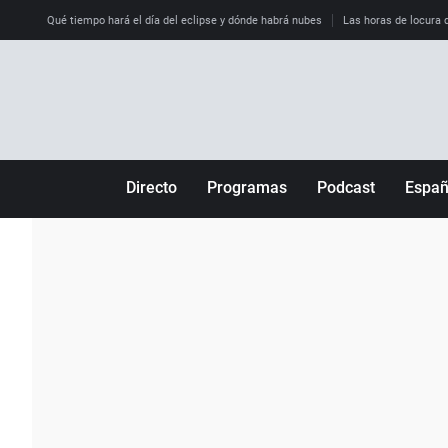
Qué tiempo hará el día del eclipse y dónde habrá nubes
Las horas de locura qu
Directo
Programas
Podcast
Espa
Más de uno
Los Perseguidos
Andalucía
Por fin
Malas decisiones
Aragón
Julia en la onda
Expedientes del más allá
Baleares
La brújula
El viaje del Guernica
Cantabria
Radioestadio
Invisibles
Cataluña
Radioestadio noche
Prohibido morirse
Comunidad de M
El colegio invisible
Esto no ha pasado
Comunitat Vale