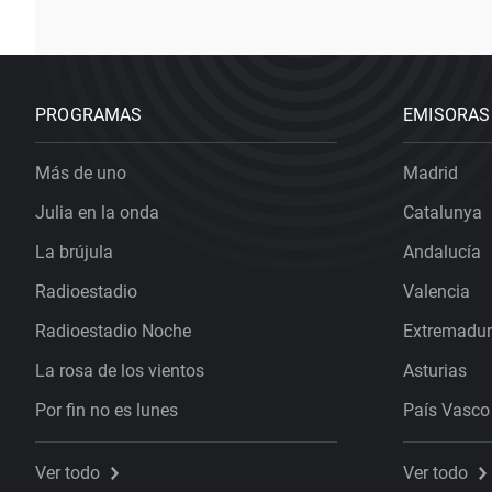
PROGRAMAS
EMISORAS
Más de uno
Madrid
Julia en la onda
Catalunya
La brújula
Andalucía
Radioestadio
Valencia
Radioestadio Noche
Extremadu
La rosa de los vientos
Asturias
Por fin no es lunes
País Vasco
Ver todo
Ver todo