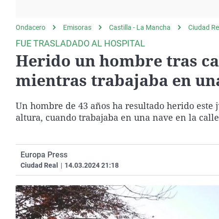
La rosa de los vientos
Caso
Extremadura
Gente viajera
Retornados
Galicia
Ondacero
Emisoras
Castilla - La Mancha
Ciudad Re
Como el perro y el
Equipo de investigación
La Rioja
FUE TRASLADADO AL HOSPITAL
gato
Herido un hombre tras ca
Operación Viuda
Navarra
Negra
País Vasco
mientras trabajaba en un
Un hombre de 43 años ha resultado herido este ju
altura, cuando trabajaba en una nave en la call
Europa Press
Ciudad Real
|
14.03.2024 21:18