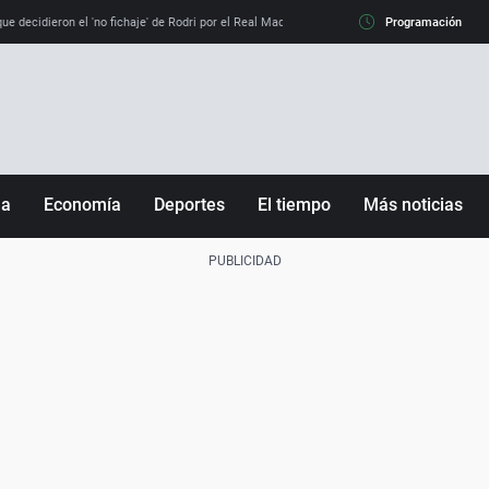
e decidieron el 'no fichaje' de Rodri por el Real Madrid y su 'sí' al Barça
Programación
La llamada de
ña
Economía
Deportes
El tiempo
Más noticias
Fútbol
Sociedad
Baloncesto
Mundo
Tenis
Salud
Motor
Cultura
Ciencia y Tecnología
adrid
Gastronomía
nciana
Medio ambiente