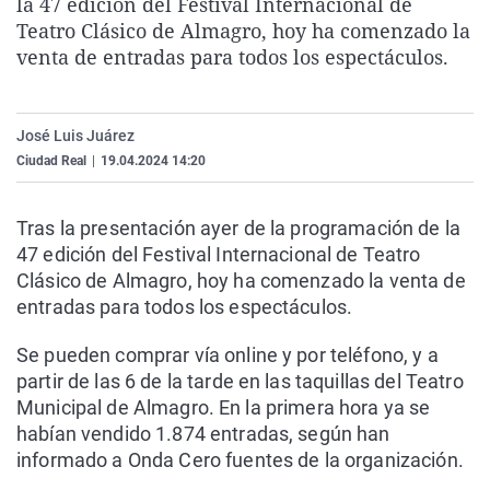
la 47 edición del Festival Internacional de
La rosa de los vientos
Caso
Extremadura
Virales
Teatro Clásico de Almagro, hoy ha comenzado la
venta de entradas para todos los espectáculos.
Gente viajera
Retornados
Galicia
Televisión
Como el perro y el gat
Equipo de investigaci
La Rioja
Elecciones
Operación Viuda Negr
Navarra
José Luis Juárez
Ciudad Real
|
19.04.2024 14:20
País Vasco
Tras la presentación ayer de la programación de la
47 edición del Festival Internacional de Teatro
Clásico de Almagro, hoy ha comenzado la venta de
entradas para todos los espectáculos.
Se pueden comprar vía online y por teléfono, y a
partir de las 6 de la tarde en las taquillas del Teatro
Municipal de Almagro. En la primera hora ya se
habían vendido 1.874 entradas, según han
informado a Onda Cero fuentes de la organización.