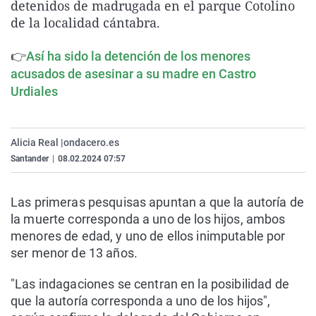
detenidos de madrugada en el parque Cotolino
La rosa de los vientos
Caso
Extremadura
Virales
de la localidad cántabra.
Gente viajera
Retornados
Galicia
Televisión
👉
Así ha sido la detención de los menores
Como el perro y el gat
Equipo de investigaci
La Rioja
Elecciones
acusados de asesinar a su madre en Castro
Operación Viuda Negr
Navarra
Urdiales
País Vasco
Alicia Real |
ondacero.es
Santander
|
08.02.2024 07:57
Las primeras pesquisas apuntan a que la autoría de
la muerte corresponda a uno de los hijos, ambos
menores de edad, y uno de ellos inimputable por
ser menor de 13 años.
"Las indagaciones se centran en la posibilidad de
que la autoría corresponda a uno de los hijos",