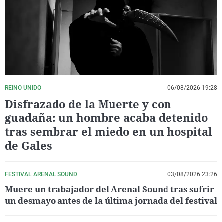
La rosa de los vientos
Caso
Extremadura
Virales
Gente viajera
Retornados
Galicia
Televisión
Como el perro y el gat
Equipo de investigaci
La Rioja
Elecciones
Operación Viuda Negr
Navarra
País Vasco
REINO UNIDO
06/08/2026 19:28
Disfrazado de la Muerte y con
guadaña: un hombre acaba detenido
tras sembrar el miedo en un hospital
de Gales
FESTIVAL ARENAL SOUND
03/08/2026 23:26
Muere un trabajador del Arenal Sound tras sufrir
un desmayo antes de la última jornada del festival