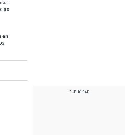
ncial
ncias
s en
os