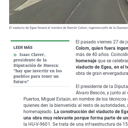
El viaducto de Egea llevará el nombre de Ramón Colom, ingeniero-jefe de la Diput
El pasado viernes 27 de j
LEER MÁS
Colom, quien fuera ingen
Isaac Claver,
más de 40 años. Coincidi
presidente de la
homenaje
que se celebrar
Diputación de Huesca:
viaducto de Egea, en el 
"hay que invertir en los
obra de gran envergadura
pueblos para tener un
futuro"
El presidente de la Dipu
Álvaro Bescós, y junto al
Puertos, Miguel Estaún, en nombre de los técnicos 
quienes den la bienvenida al resto de autoridades,
homenajeado.
La construcción del viaducto de Eg
una obra muy relevante porque forma parte de una
la HU-V-9601. Se trata de una infraestructura de 15