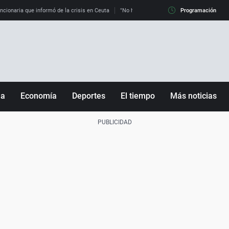
uncionaria que informó de la crisis en Ceuta
"No hay mafias, que no nos engañen": exper
Programación
ña
Economía
Deportes
El tiempo
Más noticias
Fútbol
Sociedad
Baloncesto
Mundo
Tenis
Salud
Motor
Cultura
Ciencia y Tecnología
adrid
Gastronomía
nciana
Medio ambiente