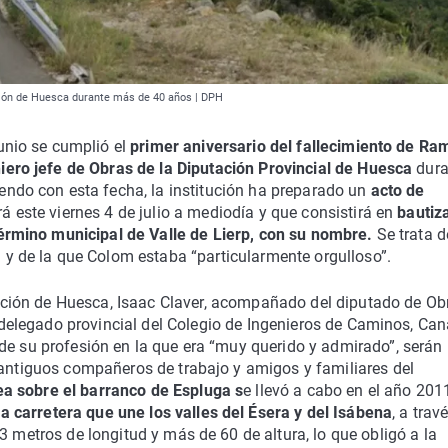
ación de Huesca durante más de 40 años | DPH
unio se cumplió el
primer aniversario del fallecimiento de Ra
iero jefe de Obras de la Diputación Provincial de Huesca
dura
endo con esta fecha, la institución ha preparado un
acto de
á este viernes 4 de julio a mediodía y que consistirá en
bautiza
término municipal de Valle de Lierp, con su nombre.
Se trata 
 y de la que Colom estaba “particularmente orgulloso”.
tación de Huesca, Isaac Claver, acompañado del diputado de Ob
 delegado provincial del Colegio de Ingenieros de Caminos, Can
de su profesión en la que era “muy querido y admirado”, serán
 antiguos compañeros de trabajo y amigos y familiares del
ea sobre el barranco de Espluga s
e llevó a cabo en el año 201
 carretera que une los valles del Ésera y del Isábena
, a trav
3 metros de longitud y más de 60 de altura, lo que obligó a la