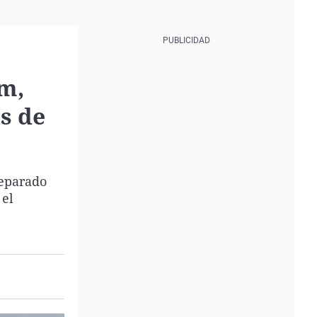
om,
s de
reparado
 el