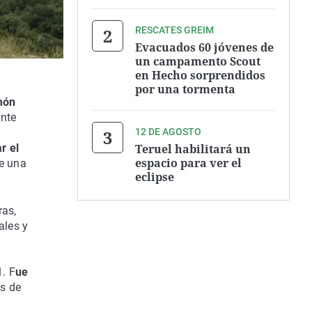
RESCATES GREIM
Evacuados 60 jóvenes de
un campamento Scout
en Hecho sorprendidos
por una tormenta
món
nte
12 DE AGOSTO
Teruel habilitará un
r el
espacio para ver el
de una
eclipse
ras,
ales y
1. F
ue
és de