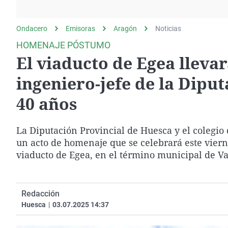
La rosa de los vientos
Caso
Extremadura
Gente viajera
Retornados
Galicia
Ondacero
Emisoras
Aragón
Noticias
Como el perro y el
Equipo de investigación
La Rioja
HOMENAJE PÓSTUMO
gato
El viaducto de Egea llev
Operación Viuda
Navarra
Negra
País Vasco
ingeniero-jefe de la Dipu
40 años
La Diputación Provincial de Huesca y el colegi
un acto de homenaje que se celebrará este vierne
viaducto de Egea, en el término municipal de V
Redacción
Huesca
|
03.07.2025 14:37