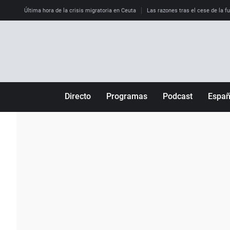
Última hora de la crisis migratoria en Ceuta
Las razones tras el cese de la f
Directo
Programas
Podcast
Espa
Más de uno
Los Perseguidos
Andalucía
Por fin
Malas decisiones
Aragón
Julia en la onda
Expedientes del más allá
Baleares
La brújula
El viaje del Guernica
Cantabria
Radioestadio
Invisibles
Cataluña
Radioestadio noche
Prohibido morirse
Comunidad de M
El colegio invisible
Esto no ha pasado
Comunitat Vale