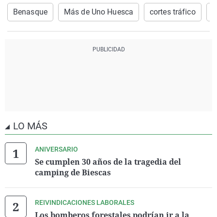
Benasque
Más de Uno Huesca
cortes tráfico
c
LO MÁS
ANIVERSARIO
Se cumplen 30 años de la tragedia del
camping de Biescas
REIVINDICACIONES LABORALES
Los bomberos forestales podrían ir a la