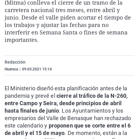
(Mitma) conlleva el cierre de un tramo de la
La rosa de los vientos
Caso
Extremadura
Virales
carretera nacional tres meses, entre abril y
Gente viajera
Retornados
Galicia
Televisión
junio. Desde el valle piden acortar el tiempo de
los trabajos y ajustar las fechas para no
Como el perro y el gat
Equipo de investigaci
La Rioja
Elecciones
interferir en Semana Santa o fines de semana
Operación Viuda Negr
Navarra
importantes.
País Vasco
Redacción
Huersca
|
09.03.2021 15:14
El Ministerio diseñó esta planificación antes de la
pandemia y prevé el
cierre al tráfico de la N-260,
entre Campo y Seira, desde principios de abril
hasta finales de junio
. Los Ayuntamientos y los
empresarios del Valle de Benasque han rechazado
este calendario y
proponen que se corte entre el 6
de abril y el 15 de mayo
. De momento, están a la