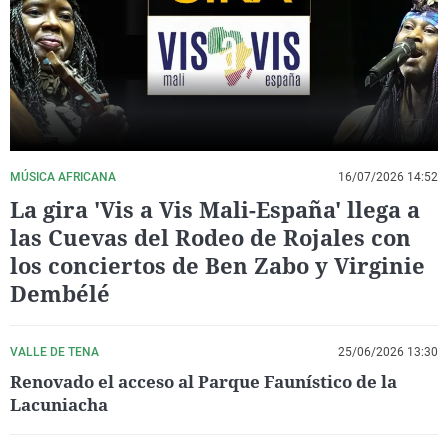
La rosa de los vientos
Caso
Extremadura
Virales
Gente viajera
Retornados
Galicia
Televisión
Como el perro y el gat
Equipo de investigaci
La Rioja
Elecciones
Operación Viuda Negr
Navarra
País Vasco
MÚSICA AFRICANA
16/07/2026 14:52
La gira 'Vis a Vis Mali-España' llega a
las Cuevas del Rodeo de Rojales con
los conciertos de Ben Zabo y Virginie
Dembélé
VALLE DE TENA
25/06/2026 13:30
Renovado el acceso al Parque Faunístico de la
Lacuniacha