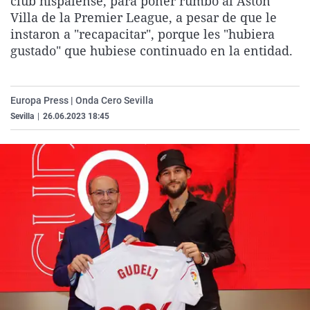
club hispalense, para poner rumbo al Aston
La rosa de los vientos
Caso
Extremadura
Virales
Villa de la Premier League, a pesar de que le
instaron a "recapacitar", porque les "hubiera
Gente viajera
Retornados
Galicia
Televisión
gustado" que hubiese continuado en la entidad.
Como el perro y el gat
Equipo de investigaci
La Rioja
Elecciones
Operación Viuda Negr
Navarra
Europa Press | Onda Cero Sevilla
País Vasco
Sevilla
|
26.06.2023 18:45