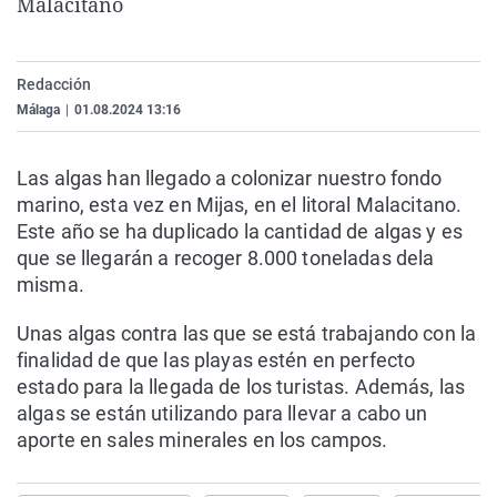
Malacitano
La rosa de los vientos
Caso
Extremadura
Virales
Gente viajera
Retornados
Galicia
Televisión
Redacción
Como el perro y el gat
Equipo de investigaci
La Rioja
Elecciones
Málaga
|
01.08.2024 13:16
Operación Viuda Negr
Navarra
País Vasco
Las algas han llegado a colonizar nuestro fondo
marino, esta vez en Mijas, en el litoral Malacitano.
Este año se ha duplicado la cantidad de algas y es
que se llegarán a recoger 8.000 toneladas dela
misma.
Unas algas contra las que se está trabajando con la
finalidad de que las playas estén en perfecto
estado para la llegada de los turistas. Además, las
algas se están utilizando para llevar a cabo un
aporte en sales minerales en los campos.