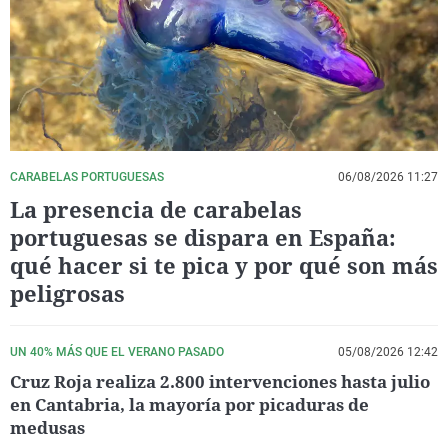
La rosa de los vientos
Caso
Extremadura
Virales
Gente viajera
Retornados
Galicia
Televisión
Como el perro y el gat
Equipo de investigaci
La Rioja
Elecciones
Operación Viuda Negr
Navarra
País Vasco
CARABELAS PORTUGUESAS
06/08/2026 11:27
La presencia de carabelas
portuguesas se dispara en España:
qué hacer si te pica y por qué son más
peligrosas
UN 40% MÁS QUE EL VERANO PASADO
05/08/2026 12:42
Cruz Roja realiza 2.800 intervenciones hasta julio
en Cantabria, la mayoría por picaduras de
medusas