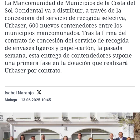
La Mancomunidad de Municipios de la Costa del
La rosa de los vientos
Caso
Extremadura
Virales
Sol Occidental va a distribuir, a través de la
Gente viajera
Retornados
Galicia
Televisión
concesiona del servicio de recogida selectiva,
Urbaser, 600 nuevos contenedores entre los
Como el perro y el gat
Equipo de investigaci
La Rioja
Elecciones
municipios mancomunados. Tras la firma del
Operación Viuda Negr
Navarra
contrato de concesión del servicio de recogida
de envases ligeros y papel-cartón, la pasada
País Vasco
semana, esta entrega de contendedores supone
una primera fase en la dotación que realizará
Urbaser por contrato.
Isabel Naranjo
Malaga
|
13.06.2025 10:45