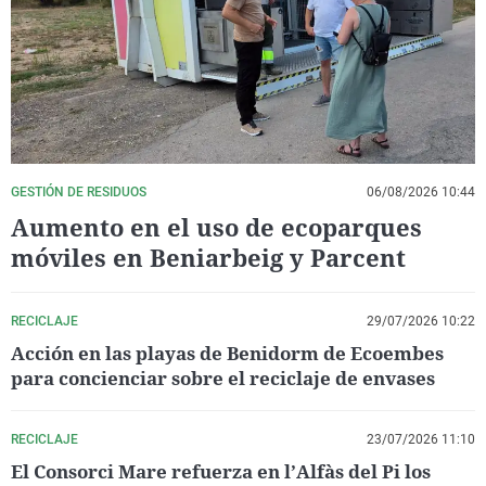
La rosa de los vientos
Caso
Extremadura
Virales
Gente viajera
Retornados
Galicia
Televisión
Como el perro y el gat
Equipo de investigaci
La Rioja
Elecciones
Operación Viuda Negr
Navarra
País Vasco
GESTIÓN DE RESIDUOS
06/08/2026 10:44
Aumento en el uso de ecoparques
móviles en Beniarbeig y Parcent
RECICLAJE
29/07/2026 10:22
Acción en las playas de Benidorm de Ecoembes
para concienciar sobre el reciclaje de envases
RECICLAJE
23/07/2026 11:10
El Consorci Mare refuerza en l’Alfàs del Pi los