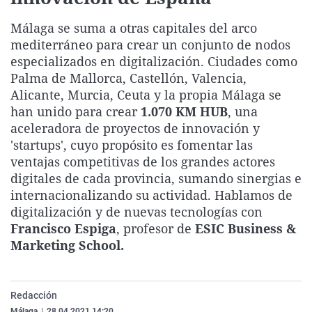
La rosa de los vientos
Caso
Extremadura
Virales
Málaga se suma a otras capitales del arco
Gente viajera
Retornados
Galicia
Televisión
mediterráneo para crear un conjunto de nodos
especializados en digitalización. Ciudades como
Como el perro y el gat
Equipo de investigaci
La Rioja
Elecciones
Palma de Mallorca, Castellón, Valencia,
Operación Viuda Negr
Navarra
Alicante, Murcia, Ceuta y la propia Málaga se
País Vasco
han unido para crear
1.070 KM HUB
, una
aceleradora de proyectos de innovación y
'startups', cuyo propósito es fomentar las
ventajas competitivas de los grandes actores
digitales de cada provincia, sumando sinergias e
internacionalizando su actividad. Hablamos de
digitalización y de nuevas tecnologías con
Francisco Espiga
, profesor de
ESIC Business &
Marketing School.
Redacción
Málaga
|
28.04.2021 14:20