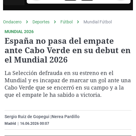
La rosa de los vientos
Caso
Extremadura
Virales
Gente viajera
Retornados
Galicia
Televisión
Ondacero
Deportes
Fútbol
Mundial Fútbol
Como el perro y el gat
Equipo de investigaci
La Rioja
Elecciones
MUNDIAL 2026
Operación Viuda Negr
Navarra
España no pasa del empate
ante Cabo Verde en su debut en
País Vasco
el Mundial 2026
La Selección defrauda en su estreno en el
Mundial y es incapaz de marcar un gol ante una
Cabo Verde que se encerró en su campo y a la
que el empate le ha sabido a victoria.
Sergio Ruiz de Gopegui |
Nerea Pardillo
Madrid
|
16.06.2026 00:07