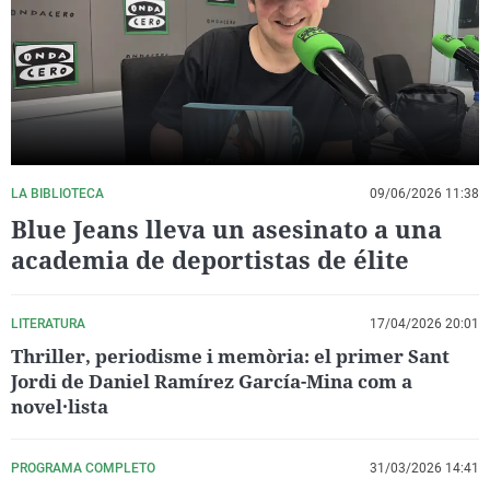
La rosa de los vientos
Caso
Extremadura
Virales
Gente viajera
Retornados
Galicia
Televisión
Como el perro y el gat
Equipo de investigaci
La Rioja
Elecciones
Operación Viuda Negr
Navarra
País Vasco
LA BIBLIOTECA
09/06/2026 11:38
Blue Jeans lleva un asesinato a una
academia de deportistas de élite
LITERATURA
17/04/2026 20:01
Thriller, periodisme i memòria: el primer Sant
Jordi de Daniel Ramírez García-Mina com a
novel·lista
PROGRAMA COMPLETO
31/03/2026 14:41