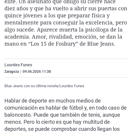
élite. Un asesinato que obligó su cierre hace
La rosa de los vientos
Caso
Extremadura
Virales
diez años y que ha vuelto a abrir sus puertas con
quince jóvenes a los que preparar física y
Gente viajera
Retornados
Galicia
Televisión
mentalmente para conseguir la excelencia, pero
Como el perro y el gat
Equipo de investigaci
La Rioja
Elecciones
algo sucede. Aparece muerta la psicóloga de la
academia. Amor, rivalidad, emoción, se dan la
Operación Viuda Negr
Navarra
mano en “Los 15 de Fosbury” de Blue Jeans.
País Vasco
Lourdes Funes
Zaragoza
|
09.06.2026 11:38
Blue Jeans con su última novela/Lourdes Funes
Hablar de deporte en muchos medios de
comunicación es hablar de fútbol y, en todo caso de
baloncesto. Puede que también de tenis, aunque
menos. Pero lo cierto es que hay multitud de
deportes, se puede comprobar cuando llegan los