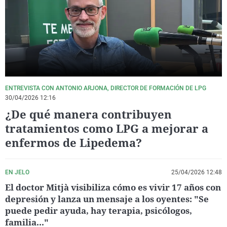
La rosa de los vientos
Caso
Extremadura
Virales
Gente viajera
Retornados
Galicia
Televisión
Como el perro y el gat
Equipo de investigaci
La Rioja
Elecciones
Operación Viuda Negr
Navarra
País Vasco
ENTREVISTA CON ANTONIO ARJONA, DIRECTOR DE FORMACIÓN DE LPG
30/04/2026 12:16
¿De qué manera contribuyen
tratamientos como LPG a mejorar a
enfermos de Lipedema?
EN JELO
25/04/2026 12:48
El doctor Mitjà visibiliza cómo es vivir 17 años con
depresión y lanza un mensaje a los oyentes: "Se
puede pedir ayuda, hay terapia, psicólogos,
familia..."