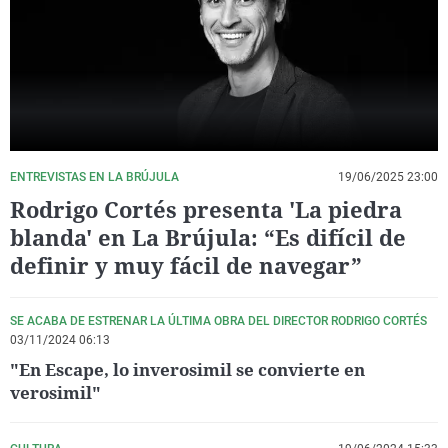
La rosa de los vientos
Caso
Extremadura
Virales
Gente viajera
Retornados
Galicia
Televisión
Como el perro y el gat
Equipo de investigaci
La Rioja
Elecciones
Operación Viuda Negr
Navarra
País Vasco
ENTREVISTAS EN LA BRÚJULA
19/06/2025 23:00
Rodrigo Cortés presenta 'La piedra
blanda' en La Brújula: “Es difícil de
definir y muy fácil de navegar”
SE ACABA DE ESTRENAR LA ÚLTIMA OBRA DEL DIRECTOR RODRIGO CORTÉS
03/11/2024 06:13
"En Escape, lo inverosimil se convierte en
verosimil"