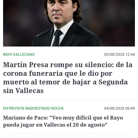
La rosa de los vientos
Caso
Extremadura
Virales
Gente viajera
Retornados
Galicia
Televisión
Como el perro y el gat
Equipo de investigaci
La Rioja
Elecciones
Operación Viuda Negr
Navarra
País Vasco
RAYO VALLECANO
05/08/2026 12:44
Martín Presa rompe su silencio: de la
corona funeraria que le dio por
muerto al temor de bajar a Segunda
sin Vallecas
ENTREVISTA RADIOESTADIO NOCHE
04/08/2026 00:49
Mariano de Paco: "Veo muy difícil que el Rayo
pueda jugar en Vallecas el 20 de agosto"