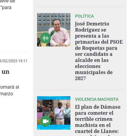
ueve de
,
"para
POLÍTICA
José Demetrio
Rodríguez se
presenta a las
primarias del PSOE
de Roquetas para
ser candidato a
alcalde en las
3/02/2025 19:11
elecciones
e un
municipales de
2027
tomará si
 marzo
VIOLENCIA MACHISTA
El plan de Dámaso
para cometer el
terrible crimen
machista en el
cuartel de Llanes: