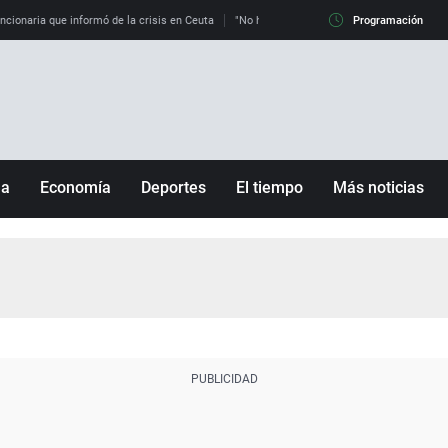
uncionaria que informó de la crisis en Ceuta
"No hay mafias, que no nos engañen": exper
Programación
ña
Economía
Deportes
El tiempo
Más noticias
Fútbol
Sociedad
Baloncesto
Mundo
Tenis
Salud
Motor
Cultura
Ciencia y Tecnología
adrid
Gastronomía
nciana
Medio ambiente