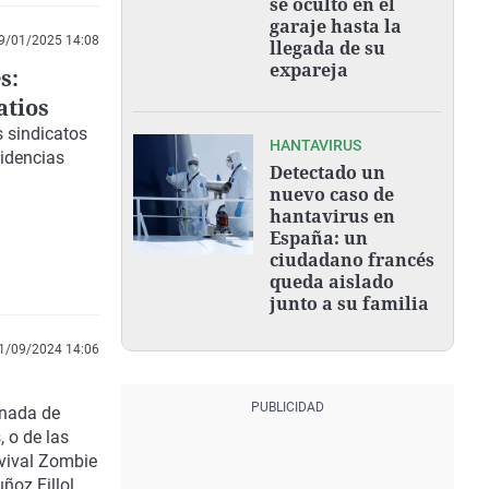
se ocultó en el
garaje hasta la
9/01/2025 14:08
llegada de su
expareja
s:
atios
 sindicatos
HANTAVIRUS
sidencias
Detectado un
nuevo caso de
hantavirus en
España: un
ciudadano francés
queda aislado
junto a su familia
1/09/2024 14:06
rnada de
, o de las
rvival Zombie
ñoz Fillol.