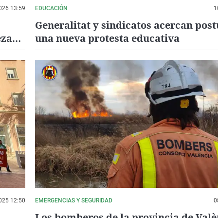
026 13:59
EDUCACIÓN
1
Generalitat y sindicatos acercan post
eza
una nueva protesta educativa
025 12:50
EMERGENCIAS Y SEGURIDAD
0
Los bomberos de la provincia de Valè