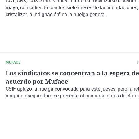
CGT, CNS, COS e Intersindical llaman a movilizarse el
veintin
mayo,
coincidiendo con los siete meses de las inundaciones
cristalizar la indignación"
en la huelga general
MUFACE
1
Los sindicatos se concentran a la espera d
acuerdo por Muface
CSIF aplazó la huelga convocada para este jueves, pero la re
ninguna aseguradora se presenta al concurso antes del 4 de