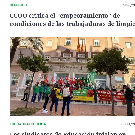
DENUNCIA
05/03/2
CCOO critica el "empeoramiento" de
condiciones de las trabajadoras de limpi
en hospitales de Mérida y Almendralejo
EDUCACIÓN PÚBLICA
20/11/2
Los sindicatos de Educación inician en