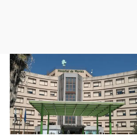
La rosa de los vientos
Caso
Extremadura
Gente viajera
Retornados
Galicia
Como el perro y el
Equipo de investigación
La Rioja
gato
Operación Viuda
Navarra
Negra
País Vasco