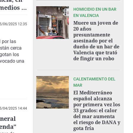
 medios y
HOMICIDIO EN UN BAR
EN VALENCIA
Muere un joven de
5/06/2025 12:35
20 años
presuntamente
asesinado por el
 por las
dueño de un bar de
están cerca
Valencia que trató
agotan los
de fingir un robo
onvocado una
CALENTAMIENTO DEL
MAR
El Mediterráneo
español alcanza
por primera vez los
5/04/2025 14:44
33 grados: el calor
del mar aumenta
eneral
el riesgo de DANA y
ienda"
gota fría