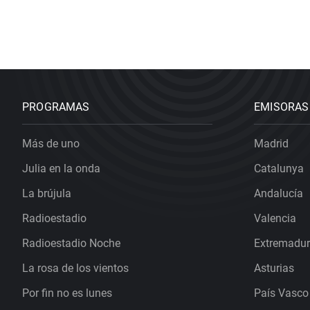
PROGRAMAS
EMISORAS
Más de uno
Madrid
Julia en la onda
Catalunya
La brújula
Andalucía
Radioestadio
Valencia
Radioestadio Noche
Extremadu
La rosa de los vientos
Asturias
Por fin no es lunes
País Vasco