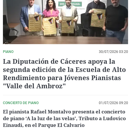
La rosa de los vientos
Caso
Extremadura
Virales
Gente viajera
Retornados
Galicia
Televisión
Como el perro y el gat
Equipo de investigaci
La Rioja
Elecciones
Operación Viuda Negr
Navarra
País Vasco
PIANO
30/07/2026 03:20
La Diputación de Cáceres apoya la
segunda edición de la Escuela de Alto
Rendimiento para Jóvenes Pianistas
"Valle del Ambroz"
CONCIERTO DE PIANO
01/07/2026 09:20
El pianista Rafael Montalvo presenta el concierto
de piano ‘A la luz de las velas’, Tributo a Ludovico
Einaudi, en el Parque El Calvario