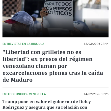
La rosa de los vientos
Caso
Extremadura
Virales
Gente viajera
Retornados
Galicia
Televisión
Como el perro y el gat
Equipo de investigaci
La Rioja
Elecciones
Operación Viuda Negr
Navarra
País Vasco
ENTREVISTAS EN LA BRÚJULA
18/03/2026 22:44
"Libertad con grilletes no es
libertad": ex presos del régimen
venezolano claman por
excarcelaciones plenas tras la caída
de Maduro
ESTADOS UNIDOS - VENEZUELA
14/02/2026 00:25
Trump pone en valor el gobierno de Delcy
Rodríguez y asegura que su relación con