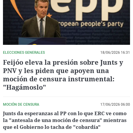
La rosa de los vientos
Caso
Extremadura
Virales
Gente viajera
Retornados
Galicia
Televisión
Como el perro y el gat
Equipo de investigaci
La Rioja
Elecciones
Operación Viuda Negr
Navarra
País Vasco
ELECCIONES GENERALES
18/06/2026 16:31
Feijóo eleva la presión sobre Junts y
PNV y les piden que apoyen una
moción de censura instrumental:
"Hagámoslo"
MOCIÓN DE CENSURA
17/06/2026 06:00
Junts da esperanzas al PP con lo que ERC ve como
la "antesala de una moción de censura" mientras
que el Gobierno lo tacha de "cobardía"