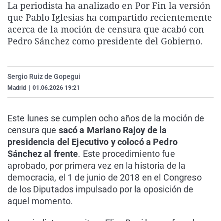
La periodista ha analizado en Por Fin la versión
La rosa de los vientos
Caso
Extremadura
Virales
que Pablo Iglesias ha compartido recientemente
Gente viajera
Retornados
Galicia
Televisión
acerca de la moción de censura que acabó con
Pedro Sánchez como presidente del Gobierno.
Como el perro y el gat
Equipo de investigaci
La Rioja
Elecciones
Operación Viuda Negr
Navarra
Sergio Ruiz de Gopegui
País Vasco
Madrid
|
01.06.2026 19:21
Este lunes se cumplen ocho años de la moción de
censura que
sacó a Mariano Rajoy de la
presidencia del Ejecutivo y colocó a Pedro
Sánchez al frente
. Este procedimiento fue
aprobado, por primera vez en la historia de la
democracia, el 1 de junio de 2018 en el Congreso
de los Diputados impulsado por la oposición de
aquel momento.