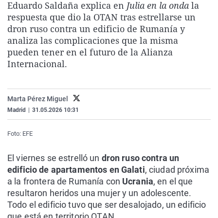
Eduardo Saldaña explica en
Julia en la onda
la
La rosa de los vientos
Caso
Extremadura
Virales
respuesta que dio la OTAN tras estrellarse un
Gente viajera
Retornados
Galicia
Televisión
dron ruso contra un edificio de Rumanía y
analiza las complicaciones que la misma
Como el perro y el gat
Equipo de investigaci
La Rioja
Elecciones
pueden tener en el futuro de la Alianza
Operación Viuda Negr
Navarra
Internacional.
País Vasco
Marta Pérez Miguel
Madrid
|
31.05.2026 10:31
Foto: EFE
El viernes se estrelló un
dron ruso contra un
edificio de apartamentos en Galati
, ciudad próxima
a la frontera de Rumanía con
Ucrania
, en el que
resultaron heridos una mujer y un adolescente.
Todo el edificio tuvo que ser desalojado, un edificio
que está en territorio OTAN.