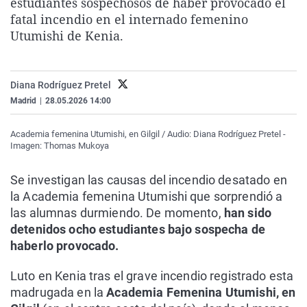
estudiantes sospechosos de haber provocado el
La rosa de los vientos
Caso
Extremadura
Virales
fatal incendio en el internado femenino
Utumishi de Kenia.
Gente viajera
Retornados
Galicia
Televisión
Como el perro y el gat
Equipo de investigaci
La Rioja
Elecciones
Operación Viuda Negr
Navarra
Diana Rodríguez Pretel
Madrid
|
28.05.2026 14:00
País Vasco
Academia femenina Utumishi, en Gilgil / Audio: Diana Rodríguez Pretel -
Imagen: Thomas Mukoya
Se investigan las causas del incendio desatado en
la Academia femenina Utumishi que sorprendió a
las alumnas durmiendo. De momento,
han sido
detenidos ocho estudiantes bajo sospecha de
haberlo provocado.
Luto en Kenia tras el grave incendio registrado esta
madrugada en la
Academia Femenina Utumishi, en