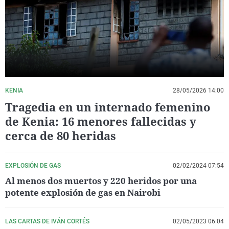
La rosa de los vientos
Caso
Extremadura
Virales
Gente viajera
Retornados
Galicia
Televisión
Como el perro y el gat
Equipo de investigaci
La Rioja
Elecciones
Operación Viuda Negr
Navarra
País Vasco
KENIA
28/05/2026 14:00
Tragedia en un internado femenino
de Kenia: 16 menores fallecidas y
cerca de 80 heridas
EXPLOSIÓN DE GAS
02/02/2024 07:54
Al menos dos muertos y 220 heridos por una
potente explosión de gas en Nairobi
LAS CARTAS DE IVÁN CORTÉS
02/05/2023 06:04