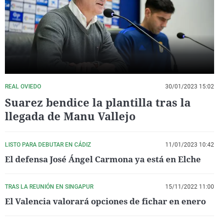
La rosa de los vientos
Caso
Extremadura
Virales
Gente viajera
Retornados
Galicia
Televisión
Como el perro y el gat
Equipo de investigaci
La Rioja
Elecciones
Operación Viuda Negr
Navarra
País Vasco
REAL OVIEDO
30/01/2023 15:02
Suarez bendice la plantilla tras la
llegada de Manu Vallejo
LISTO PARA DEBUTAR EN CÁDIZ
11/01/2023 10:42
El defensa José Ángel Carmona ya está en Elche
TRAS LA REUNIÓN EN SINGAPUR
15/11/2022 11:00
El Valencia valorará opciones de fichar en enero