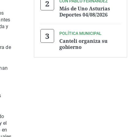
CON PABLO FERNÁNDEZ
Más de Uno Asturias
os
Deportes 04/08/2026
antes
da y
POLÍTICA MUNICIPAL
Canteli organiza su
gobierno
ra de
 han
s
do
y el
o en
tuales