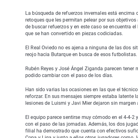
La búsqueda de refuerzos invernales está encima 
retoques que les permitan pelear por sus objetivo
de buscar refuerzos y en este caso se encuentra el
que se han convertido en piezas codiciadas.
El Real Oviedo no es ajena a ninguna de las dos sit
reojo hacia Butarque en busca de esos futbolistas.
Rubén Reyes y José Ángel Ziganda parecen tener mu
podido cambiar con el paso de los días.
Han sido varias las ocasiones en las que el técni
reforzar. En sus mensajes siempre estaba latente la
lesiones de Luismi y Javi Mier dejaron sin margen a
El equipo parece sentirse muy cómodo en el 4-4-2 y
con el paso de las jornadas. Además, los dos jugad
filial ha demostrado que cuenta con efectivos suf
Copa y Liga y junto a ellos otros jugadores como 