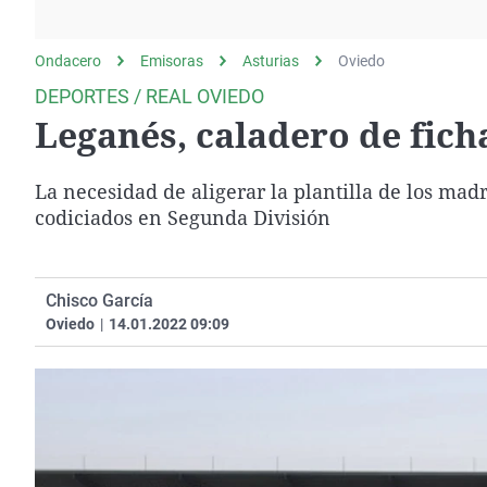
La rosa de los vientos
Caso
Extremadura
Gente viajera
Retornados
Galicia
Ondacero
Emisoras
Asturias
Oviedo
Como el perro y el
Equipo de investigación
La Rioja
DEPORTES / REAL OVIEDO
gato
Leganés, caladero de fich
Operación Viuda
Navarra
Negra
País Vasco
La necesidad de aligerar la plantilla de los madr
codiciados en Segunda División
Chisco García
Oviedo
|
14.01.2022 09:09