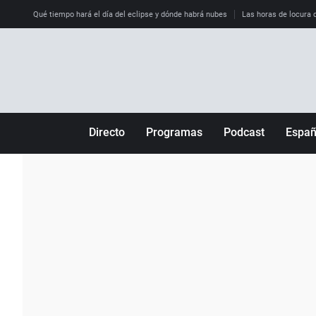
Qué tiempo hará el día del eclipse y dónde habrá nubes
Las horas de locura qu
Directo
Programas
Podcast
Espa
Más de uno
Los Perseguidos
Andalucía
Por fin
Malas decisiones
Aragón
Julia en la onda
Expedientes del más allá
Baleares
La brújula
El viaje del Guernica
Cantabria
Radioestadio
Invisibles
Cataluña
Radioestadio noche
Prohibido morirse
Comunidad de M
El colegio invisible
Esto no ha pasado
Comunitat Vale