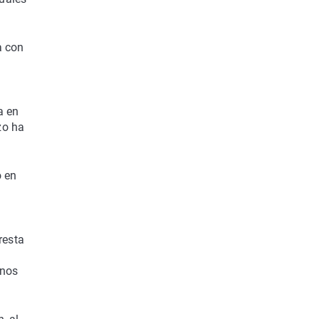
a con
a en
zo ha
o en
resta
enos