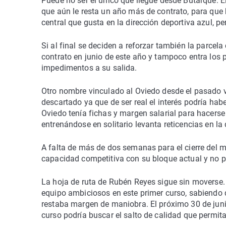
Puede no ser el único que llegue desde Butarque. E
que aún le resta un año más de contrato, para que
central que gusta en la dirección deportiva azul, 
Si al final se deciden a reforzar también la parcela 
contrato en junio de este año y tampoco entra los
impedimentos a su salida.
Otro nombre vinculado al Oviedo desde el pasado v
descartado ya que de ser real el interés podría hab
Oviedo tenía fichas y margen salarial para hacerse
entrenándose en solitario levanta reticencias en la
A falta de más de dos semanas para el cierre del 
capacidad competitiva con su bloque actual y no pe
La hoja de ruta de Rubén Reyes sigue sin moverse. 
equipo ambiciosos en este primer curso, sabiendo
restaba margen de maniobra. El próximo 30 de jun
curso podría buscar el salto de calidad que permita