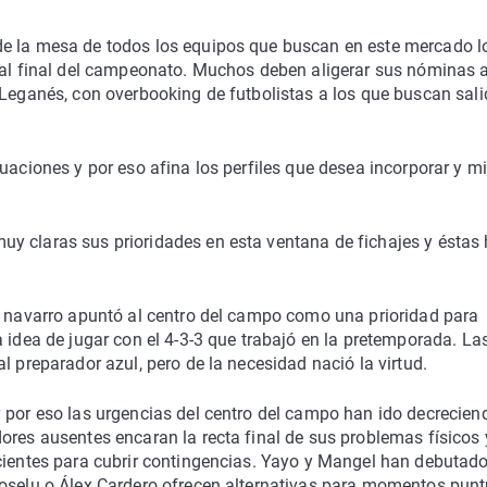
de la mesa de todos los equipos que buscan en este mercado l
s al final del campeonato. Muchos deben aligerar sus nóminas 
 Leganés, con overbooking de futbolistas a los que buscan sali
uaciones y por eso afina los perfiles que desea incorporar y mi
y claras sus prioridades en esta ventana de fichajes y éstas
co navarro apuntó al centro del campo como una prioridad para
 idea de jugar con el 4-3-3 que trabajó en la pretemporada. La
l preparador azul, pero de la necesidad nació la virtud.
 por eso las urgencias del centro del campo han ido decrecien
ores ausentes encaran la recta final de sus problemas físicos 
icientes para cubrir contingencias. Yayo y Mangel han debutad
Joselu o Álex Cardero ofrecen alternativas para momentos pun