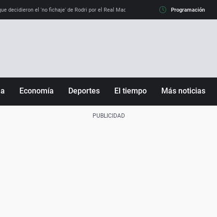
e decidieron el 'no fichaje' de Rodri por el Real Madrid y su 'sí' al Barça
Programación
La llamada de
ña
Economía
Deportes
El tiempo
Más noticias
Fútbol
Sociedad
Baloncesto
Mundo
Tenis
Salud
Motor
Cultura
Ciencia y Tecnología
adrid
Gastronomía
nciana
Medio ambiente