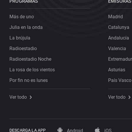
PROGRAMAS
EMISORAS
Más de uno
Madrid
Julia en la onda
Catalunya
La brújula
Andalucía
Radioestadio
Valencia
Radioestadio Noche
Extremadu
La rosa de los vientos
Asturias
Por fin no es lunes
País Vasco
Ver todo
Ver todo
DESCARGA LA APP
Android
iOS