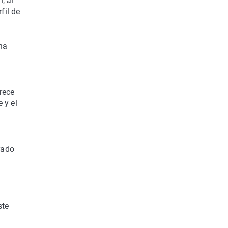
, al
fil de
ina
rece
 y el
rado
ste