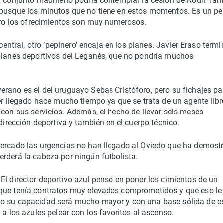
l conjunto madrileño podría contemplar la cesión de Rodri Tarín
 busque los minutos que no tiene en estos momentos. Es un per
pero los ofrecimientos son muy numerosos.
central, otro ‘pepinero’ encaja en los planes. Javier Eraso term
 planes deportivos del Leganés, que no pondría muchos
erano es el del uruguayo Sebas Cristóforo, pero su fichajes pa
er llegado hace mucho tiempo ya que se trata de un agente libre
 con sus servicios. Además, el hecho de llevar seis meses
 dirección deportiva y también en el cuerpo técnico.
mercado las urgencias no han llegado al Oviedo que ha demost
rderá la cabeza por ningún futbolista.
El director deportivo azul pensó en poner los cimientos de un
 que tenía contratos muy elevados comprometidos y que eso le
io su capacidad será mucho mayor y con una base sólida de e
 a los azules pelear con los favoritos al ascenso.