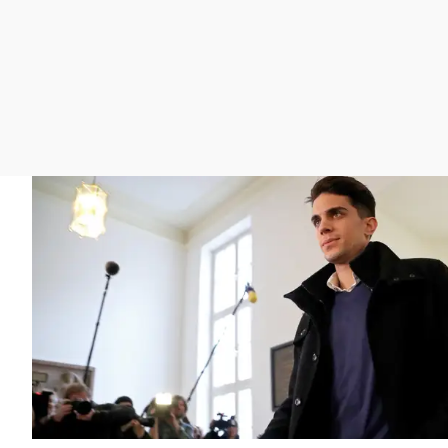
La rosa de los vientos
Caso
Extremadura
Gente viajera
Retornados
Galicia
Como el perro y el
Equipo de investigación
La Rioja
gato
Operación Viuda
Navarra
Negra
País Vasco