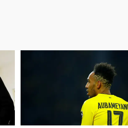
Virales
Televisión
Elecciones