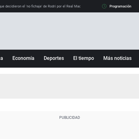
e decidieron el 'no fichaje' de Rodri por el Real Madrid y su 'sí' al Barça
Programación
La llamada de
ña
Economía
Deportes
El tiempo
Más noticias
Fútbol
Sociedad
Baloncesto
Mundo
Tenis
Salud
Motor
Cultura
Ciencia y Tecnología
adrid
Gastronomía
nciana
Medio ambiente