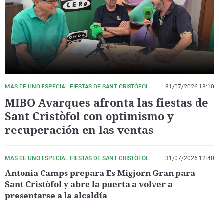
La rosa de los vientos
Caso
Extremadura
Virales
Gente viajera
Retornados
Galicia
Televisión
Como el perro y el gat
Equipo de investigaci
La Rioja
Elecciones
Operación Viuda Negr
Navarra
País Vasco
MAS DE UNO ESPECIAL FIESTAS DE SANT CRISTÒFOL
31/07/2026 13:10
MIBO Avarques afronta las fiestas de
Sant Cristòfol con optimismo y
recuperación en las ventas
MAS DE UNO ESPECIAL FIESTAS DE SANT CRISTÒFOL
31/07/2026 12:40
Antonia Camps prepara Es Migjorn Gran para
Sant Cristòfol y abre la puerta a volver a
presentarse a la alcaldía