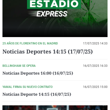
La rosa de los vientos
Caso
Extremadura
Virales
Gente viajera
Retornados
Galicia
Televisión
Como el perro y el gat
Equipo de investigaci
La Rioja
Elecciones
Operación Viuda Negr
Navarra
País Vasco
25 AÑOS DE FLORENTINO EN EL MADRID
17/07/2025 14:33
Noticias Deportes 14:15 (17/07/25)
BELLINGHAM SE OPERA
16/07/2025 16:33
Noticias Deportes 16:00 (16/07/25)
YAMAL FIRMA SU NUEVO CONTRATO
16/07/2025 15:00
Noticias Deporte 14:15 (16/07/25)