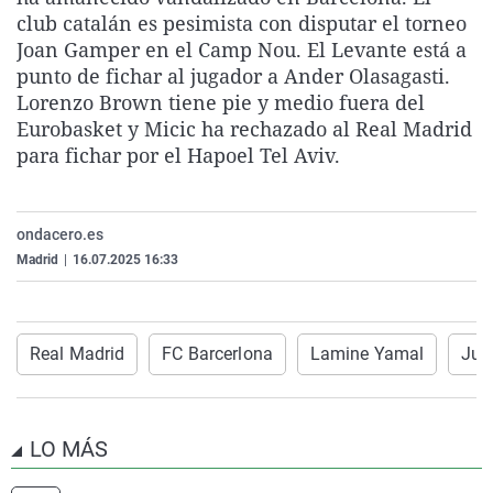
La rosa de los vientos
Caso
Extremadura
Virales
club catalán es pesimista con disputar el torneo
Joan Gamper en el Camp Nou. El Levante está a
Gente viajera
Retornados
Galicia
Televisión
punto de fichar al jugador a Ander Olasagasti.
Como el perro y el gat
Equipo de investigaci
La Rioja
Elecciones
Lorenzo Brown tiene pie y medio fuera del
Eurobasket y Micic ha rechazado al Real Madrid
Operación Viuda Negr
Navarra
para fichar por el Hapoel Tel Aviv.
País Vasco
ondacero.es
Madrid
|
16.07.2025 16:33
Real Madrid
FC Barcerlona
Lamine Yamal
Jud
LO MÁS