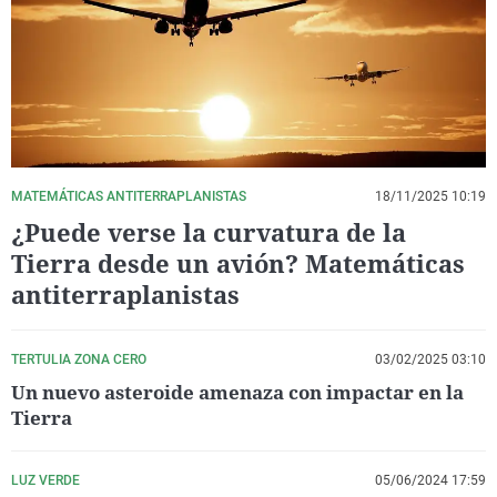
La rosa de los vientos
Caso
Extremadura
Virales
Gente viajera
Retornados
Galicia
Televisión
Como el perro y el gat
Equipo de investigaci
La Rioja
Elecciones
Operación Viuda Negr
Navarra
País Vasco
MATEMÁTICAS ANTITERRAPLANISTAS
18/11/2025 10:19
¿Puede verse la curvatura de la
Tierra desde un avión? Matemáticas
antiterraplanistas
TERTULIA ZONA CERO
03/02/2025 03:10
Un nuevo asteroide amenaza con impactar en la
Tierra
LUZ VERDE
05/06/2024 17:59