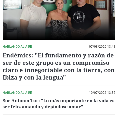
La rosa de los vientos
Caso
Extremadura
Virales
Gente viajera
Retornados
Galicia
Televisión
Como el perro y el gat
Equipo de investigaci
La Rioja
Elecciones
Operación Viuda Negr
Navarra
País Vasco
HABLANDO AL AIRE
07/08/2026 13:41
Endèmics: "El fundamento y razón de
ser de este grupo es un compromiso
claro e innegociable con la tierra, con
Ibiza y con la lengua"
HABLANDO AL AIRE
10/07/2026 13:32
Sor Antonia Tur: "Lo más importante en la vida es
ser feliz amando y dejándose amar"